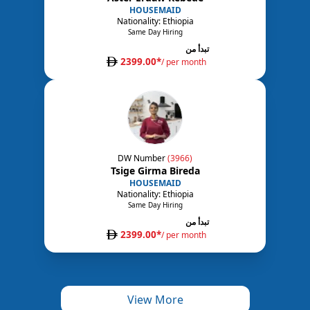
HOUSEMAID
Nationality:
Ethiopia
Same Day Hiring
تبدأ من
2399.00
*
/ per month
DW Number
(
3966
)
Tsige Girma Bireda
HOUSEMAID
Nationality:
Ethiopia
Same Day Hiring
تبدأ من
2399.00
*
/ per month
View More