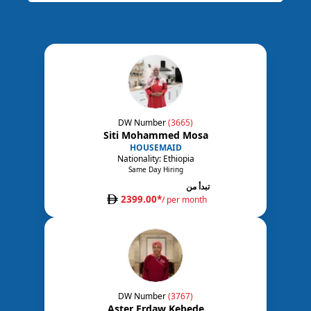
DW Number
(
3665
)
Siti Mohammed Mosa
HOUSEMAID
Nationality:
Ethiopia
Same Day Hiring
تبدأ من
2399.00
*
/ per month
DW Number
(
3767
)
Aster Erdaw Kebede