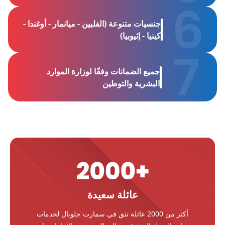
جنسيات متنوعة (الفلبين - ميانمار - أوغندا -
كينيا - إثيوبيا)
جميع الضمانات وفقًا لوزارة الموارد
البشرية والتوطين
عائلة سعيدة
أكثر من 2000 عائلة تثق في سمارت جلوبال لخدمات